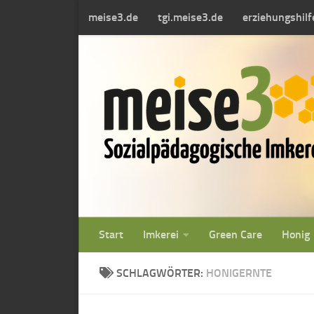
meise3.de
tgi.meise3.de
erziehungshil
Zum Inhalt springen
Start
Imkerei
Green Care
Honig
SCHLAGWÖRTER:
HONIGERNTE