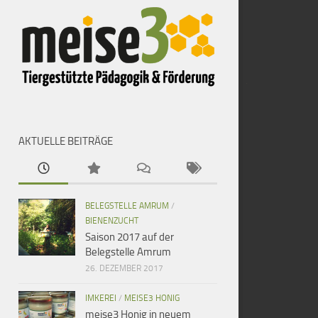
AKTUELLE BEITRÄGE
BELEGSTELLE AMRUM
/
BIENENZUCHT
Saison 2017 auf der
Belegstelle Amrum
26. DEZEMBER 2017
IMKEREI
/
MEISE3 HONIG
meise3 Honig in neuem