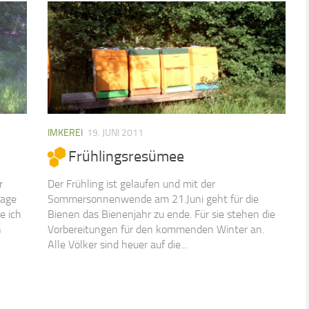
IMKEREI
19. JUNI 2011
Frühlingsresümee
r
Der Frühling ist gelaufen und mit der
rage
Sommersonnenwende am 21.Juni geht für die
e ich
Bienen das Bienenjahr zu ende. Für sie stehen die
n
Vorbereitungen für den kommenden Winter an.
Alle Völker sind heuer auf die...