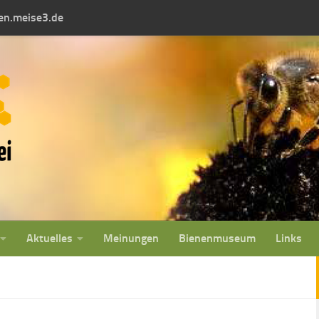
fen.meise3.de
Aktuelles
Meinungen
Bienenmuseum
Links