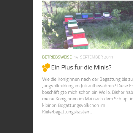
BETRIEBSWEISE
14. SEPTEMBER 2011
Ein Plus für die Minis?
Wie die Königinnen nach der Begattung bis zu
Jungvolkbildung im Juli aufbewahren? Diese F
beschäftigte mich schon ein Weile. Bisher hab
meine Königinnen im Mai nach dem Schlupf i
kleinen Begattungsvölkchen im
Kielerbegattungskasten...