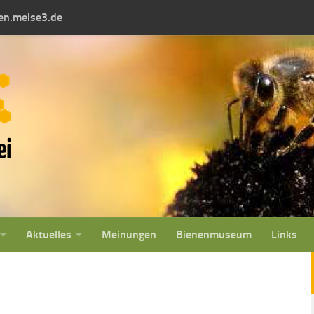
fen.meise3.de
Aktuelles
Meinungen
Bienenmuseum
Links