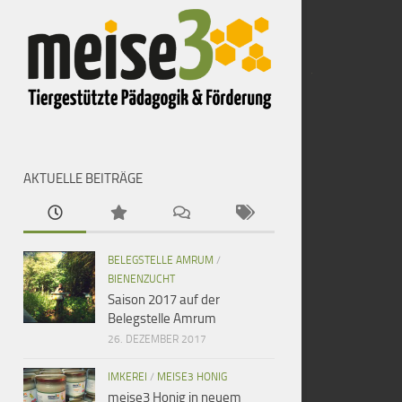
AKTUELLE BEITRÄGE
BELEGSTELLE AMRUM
/
BIENENZUCHT
Saison 2017 auf der
Belegstelle Amrum
26. DEZEMBER 2017
IMKEREI
/
MEISE3 HONIG
meise3 Honig in neuem