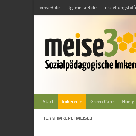
meise3.de
tgi.meise3.de
erziehungshil
Zum Inhalt springen
Start
Imkerei
Green Care
Honig
TEAM IMKEREI MEISE3